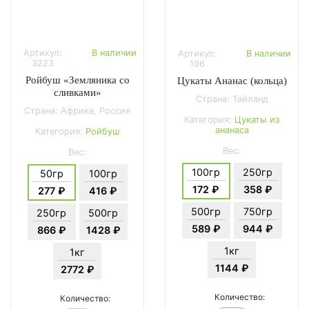
Артикул:
В наличии
Артикул:
В наличии
3223
196
Ройбуш «Земляника со
Цукаты Ананас (кольца)
сливками»
Страна: Тайланд
Страна: Африка, Россия
Категория:
Цукаты из
ананаса
Категория:
Ройбуш
Вес:
Вес:
100гр
250гр
50гр
100гр
172 ₽
358 ₽
277 ₽
416 ₽
500гр
750гр
250гр
500гр
589 ₽
944 ₽
866 ₽
1428 ₽
1кг
1кг
1144 ₽
2772 ₽
Количество:
Количество: