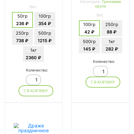
Категория:
Гречневая
крупа
Вес:
Вес:
50гр
100гр
236 ₽
354 ₽
100гр
250гр
42 ₽
88 ₽
250гр
500гр
738 ₽
1215 ₽
500гр
1кг
145 ₽
282 ₽
1кг
2360 ₽
Количество:
Количество:
В КОРЗИНУ
В КОРЗИНУ