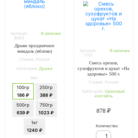
Артикул:
В наличии
8054
Драже праздничное
Артикул:
В наличии
миндаль (яблоко)
7751
Страна: Россия
Смесь орехов,
сухофруктов и цукат «На
Категория:
Драже
здоровье» 500 г.
Вес:
Страна: Россия
100гр
250гр
Категория:
Ореховый
186 ₽
388 ₽
коктейль
500гр
750гр
878 ₽
639 ₽
1023 ₽
1кг
Количество:
1240 ₽