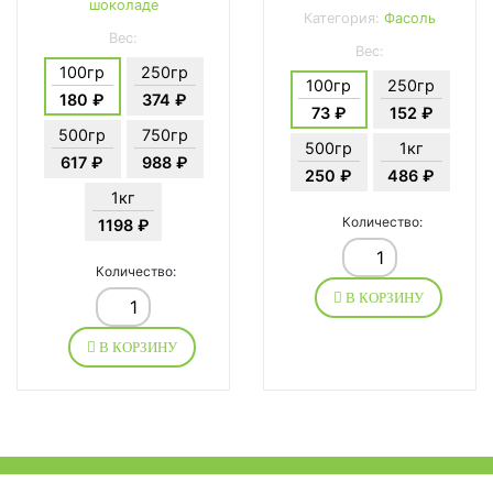
шоколаде
Категория:
Фасоль
Вес:
Вес:
100гр
250гр
100гр
250гр
180 ₽
374 ₽
73 ₽
152 ₽
500гр
750гр
500гр
1кг
617 ₽
988 ₽
250 ₽
486 ₽
1кг
Количество:
1198 ₽
Количество:
В КОРЗИНУ
В КОРЗИНУ