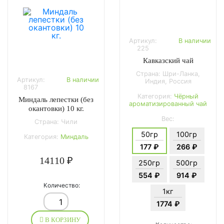
Артикул:
В наличии
225
Кавказский чай
Страна: Шри-Ланка,
Артикул:
В наличии
Индия, Россия
8167
Категория:
Чёрный
Миндаль лепестки (без
ароматизированный чай
окантовки) 10 кг.
Вес:
Страна: Чили
50гр
100гр
Категория:
Миндаль
177 ₽
266 ₽
14110 ₽
250гр
500гр
554 ₽
914 ₽
Количество:
1кг
1774 ₽
В КОРЗИНУ