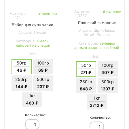
Артикул:
В наличии
Артикул:
В наличии
3257
121
Японский лимонник
Набор для супа харчо
Страна: Шри-Ланка,
Страна: Грузия
Китай, Россия
Категория:
Смеси
Категория:
Зелёный
(наборы) из специй
ароматизированный чай
Вес:
Вес:
50гр
100гр
50гр
100гр
46 ₽
69 ₽
271 ₽
407 ₽
250гр
500гр
250гр
500гр
144 ₽
237 ₽
848 ₽
1397 ₽
1кг
1кг
460 ₽
2712 ₽
Количество:
Количество: