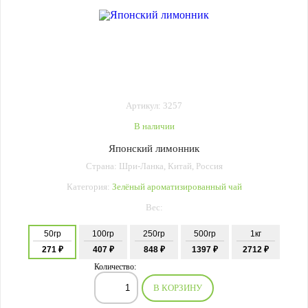
Артикул: 3257
В наличии
Японский лимонник
Страна: Шри-Ланка, Китай, Россия
Категория:
Зелёный ароматизированный чай
Вес:
50гр
100гр
250гр
500гр
1кг
271 ₽
407 ₽
848 ₽
1397 ₽
2712 ₽
Количество:
В КОРЗИНУ