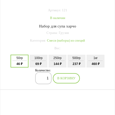
Артикул: 121
В наличии
Набор для супа харчо
Страна: Грузия
Категория:
Смеси (наборы) из специй
Вес:
50гр
100гр
250гр
500гр
1кг
46 ₽
69 ₽
144 ₽
237 ₽
460 ₽
Количество:
В КОРЗИНУ