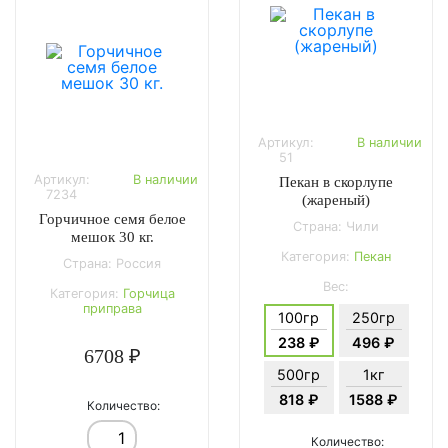
Артикул:
В наличии
51
Артикул:
В наличии
Пекан в скорлупе
7234
(жареный)
Горчичное семя белое
Страна: Чили
мешок 30 кг.
Категория:
Пекан
Страна: Россия
Вес:
Категория:
Горчица
приправа
100гр
250гр
238 ₽
496 ₽
6708 ₽
500гр
1кг
818 ₽
1588 ₽
Количество:
Количество: