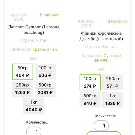
Артикул:
В наличии
3276
Артикул:
В наличии
3290
Лапсанг Сушонг (Lapsang
Souchong)
Финики королевские
Джамбо (с косточкой)
Страна: Китай
Страна: Израиль
Категория:
Красный чай
Категория:
Сушеные
Вес:
финики
50гр
100гр
Вес:
404 ₽
606 ₽
100гр
250гр
250гр
500гр
274 ₽
571 ₽
1263 ₽
2081 ₽
500гр
1кг
1кг
940 ₽
1826 ₽
4040 ₽
Количество:
Количество: