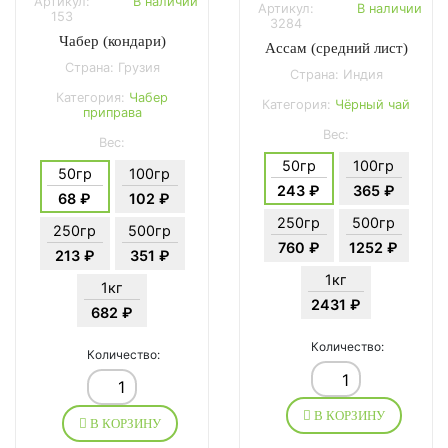
Артикул:
В наличии
Артикул:
В наличии
153
3284
Чабер (кондари)
Ассам (средний лист)
Страна: Грузия
Страна: Индия
Категория:
Чабер
Категория:
Чёрный чай
приправа
Вес:
Вес:
50гр
100гр
50гр
100гр
243 ₽
365 ₽
68 ₽
102 ₽
250гр
500гр
250гр
500гр
760 ₽
1252 ₽
213 ₽
351 ₽
1кг
1кг
2431 ₽
682 ₽
Количество:
Количество:
В КОРЗИНУ
В КОРЗИНУ