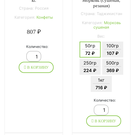
Морковь (сушеная,
кг.
резаная)
Страна: Россия
Страна: Таджикистан
Категория:
Конфеты
Категория:
Морковь
сушеная
807 ₽
Вес:
50гр
100гр
Количество:
72 ₽
107 ₽
250гр
500гр
В КОРЗИНУ
224 ₽
369 ₽
1кг
716 ₽
Количество:
В КОРЗИНУ