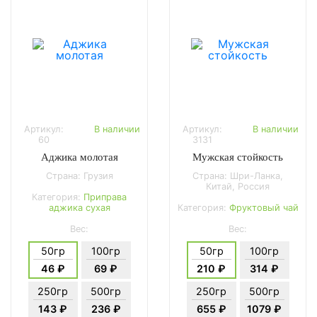
Артикул:
В наличии
Артикул:
В наличии
60
3131
Аджика молотая
Мужская стойкость
Страна: Грузия
Страна: Шри-Ланка,
Китай, Россия
Категория:
Приправа
аджика сухая
Категория:
Фруктовый чай
Вес:
Вес:
50гр
100гр
50гр
100гр
46 ₽
69 ₽
210 ₽
314 ₽
250гр
500гр
250гр
500гр
143 ₽
236 ₽
655 ₽
1079 ₽