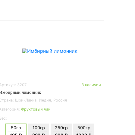
Артикул: 3207
В наличии
Имбирный лимонник
Страна: Шри-Ланка, Индия, Россия
Категория:
Фруктовый чай
Вес:
50гр
100гр
250гр
500гр