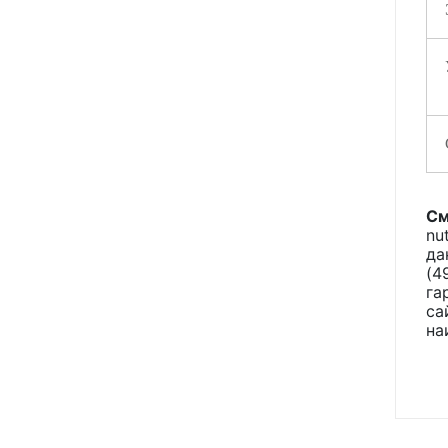
См
nu
да
(4
га
са
на