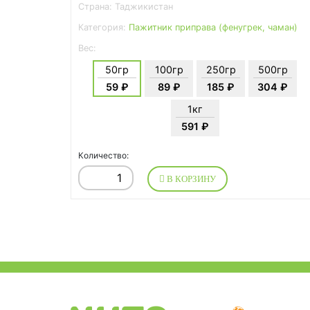
Страна: Таджикистан
Категория:
Пажитник приправа (фенугрек, чаман)
Вес:
50гр
100гр
250гр
500гр
59 ₽
89 ₽
185 ₽
304 ₽
1кг
591 ₽
Количество:
В КОРЗИНУ