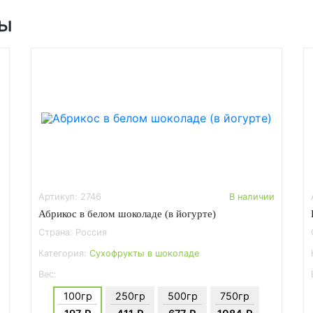
ры
Артикул: 2746
В наличии
Абрикос в белом шоколаде (в йогурте)
Страна: Россия
Категория:
Сухофрукты в шоколаде
Вес:
100гр
250гр
500гр
750гр