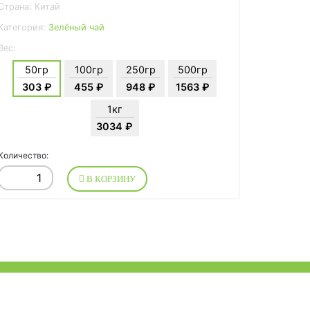
Страна: Китай
Категория:
Зелёный чай
Вес:
50гр
100гр
250гр
500гр
303 ₽
455 ₽
948 ₽
1563 ₽
1кг
3034 ₽
Количество:
В КОРЗИНУ