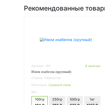
Рекомендованные това
Артикул: 163
В наличии
Изюм изабелла (крупный)
Страна: Узбекистан
Категория:
Сушеный изюм
Вес:
100гр
250гр
500гр
1кг