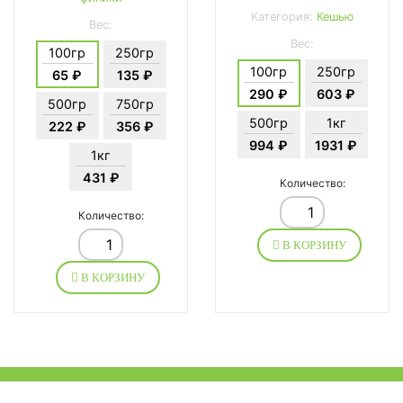
Категория:
Кешью
Вес:
Вес:
100гр
250гр
100гр
250гр
65 ₽
135 ₽
290 ₽
603 ₽
500гр
750гр
500гр
1кг
222 ₽
356 ₽
994 ₽
1931 ₽
1кг
431 ₽
Количество:
Количество:
В КОРЗИНУ
В КОРЗИНУ