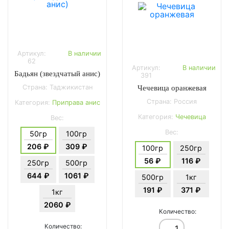
Артикул:
В наличии
62
Артикул:
В наличии
Бадьян (звездчатый анис)
391
Страна: Таджикистан
Чечевица оранжевая
Страна: Россия
Категория:
Приправа анис
Категория:
Чечевица
Вес:
Вес:
50гр
100гр
206 ₽
309 ₽
100гр
250гр
56 ₽
116 ₽
250гр
500гр
644 ₽
1061 ₽
500гр
1кг
191 ₽
371 ₽
1кг
2060 ₽
Количество:
Количество: