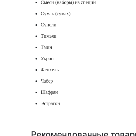
Смеси (наборы) из специй
Сумак (сумах)
Сунели
Тимьян
Тмин
Укроп
Фенхель
Чабер
Шафран
Эстрагон
Рекомендованные това