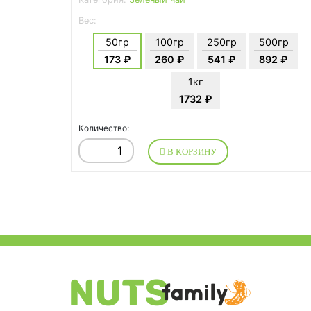
Вес:
50гр
100гр
250гр
500гр
173 ₽
260 ₽
541 ₽
892 ₽
1кг
1732 ₽
Количество:
В КОРЗИНУ