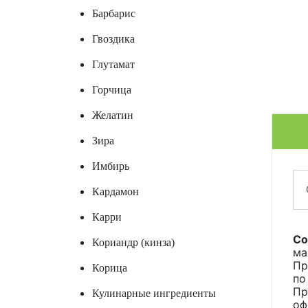
Барбарис
Гвоздика
Глутамат
Горчица
Желатин
Зира
Имбирь
Кардамон
Карри
Со
Кориандр (кинза)
ма
Пр
Корица
по
Пр
Кулинарные ингредиенты
оф