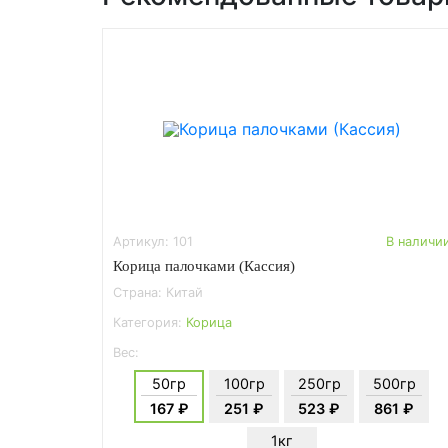
Артикул: 101
В наличи
Корица палочками (Кассия)
Страна: Китай
Категория:
Корица
Вес:
50гр
100гр
250гр
500гр
167 ₽
251 ₽
523 ₽
861 ₽
1кг