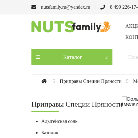
nutsfamily.ru@yandex.ru
8 499 226-17
АКЦ
КОН
Каталог
Приправы Специи Пряности
Мо
Приправы Специи Пряности
Адыгейская соль
Базилик