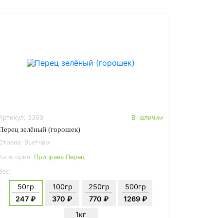
Артикул: 3369
В наличии
Перец зелёный (горошек)
Страна: Вьетнам
Категория:
Приправа Перец
Вес:
50гр
100гр
250гр
500гр
247 ₽
370 ₽
770 ₽
1269 ₽
1кг