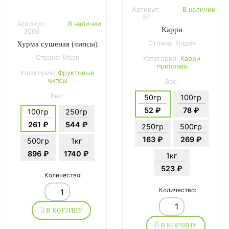
Артикул:
В наличии
97
Артикул:
В наличии
Карри
3066
Страна: Индия
Хурма сушеная (чипсы)
Страна: Иран
Категория:
Карри
приправа
Категория:
Фруктовые
чипсы
Вес:
Вес:
50гр
100гр
52 ₽
78 ₽
100гр
250гр
261 ₽
544 ₽
250гр
500гр
163 ₽
269 ₽
500гр
1кг
896 ₽
1740 ₽
1кг
523 ₽
Количество:
Количество:
В КОРЗИНУ
В КОРЗИНУ