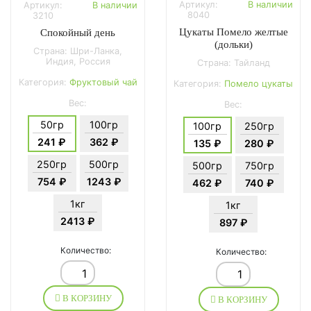
Артикул:
В наличии
Артикул:
В наличии
8040
3210
Цукаты Помело желтые
Спокойный день
(дольки)
Страна: Шри-Ланка,
Индия, Россия
Страна: Тайланд
Категория:
Фруктовый чай
Категория:
Помело цукаты
Вес:
Вес:
50гр
100гр
100гр
250гр
241 ₽
362 ₽
135 ₽
280 ₽
250гр
500гр
500гр
750гр
754 ₽
1243 ₽
462 ₽
740 ₽
1кг
1кг
2413 ₽
897 ₽
Количество:
Количество:
В КОРЗИНУ
В КОРЗИНУ