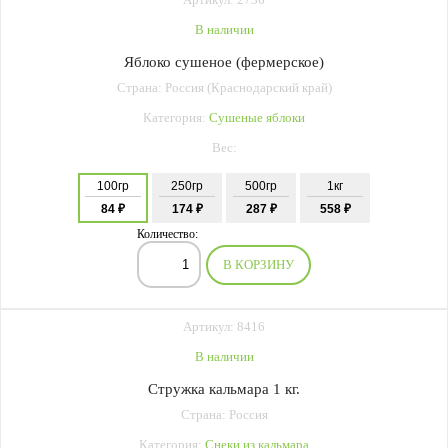
В наличии
Яблоко сушеное (фермерское)
Страна: Россия (Краснодарский край)
Категория:
Сушеные яблоки
Вес:
100гр
250гр
500гр
1кг
84 ₽
174 ₽
287 ₽
558 ₽
Количество:
В КОРЗИНУ
Артикул: 8416
В наличии
Стружка кальмара 1 кг.
Страна: Россия
Категория:
Снеки из кальмара