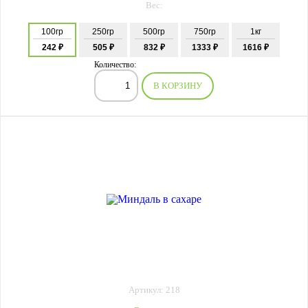
Вес:
100гр
250гр
500гр
750гр
1кг
242 ₽
505 ₽
832 ₽
1333 ₽
1616 ₽
Количество:
В КОРЗИНУ
Артикул: 218