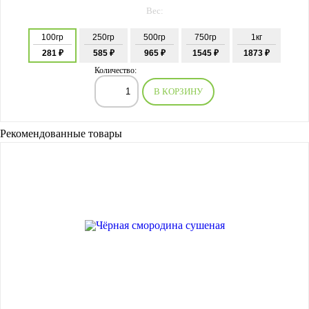
Вес:
100гр
250гр
500гр
750гр
1кг
281 ₽
585 ₽
965 ₽
1545 ₽
1873 ₽
Количество:
В КОРЗИНУ
Рекомендованные товары