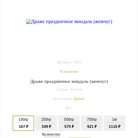
Артикул: 2893
В наличии
Драже праздничное миндаль (жемчуг)
Страна: Россия
Категория:
Драже
Вес:
100гр
250гр
500гр
750гр
1кг
167 ₽
349 ₽
575 ₽
921 ₽
1116 ₽
Количество: