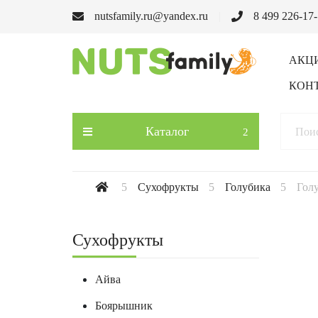
nutsfamily.ru@yandex.ru
8 499 226-17
АКЦ
КОН
Каталог
Сухофрукты
Голубика
Гол
Сухофрукты
Айва
Боярышник