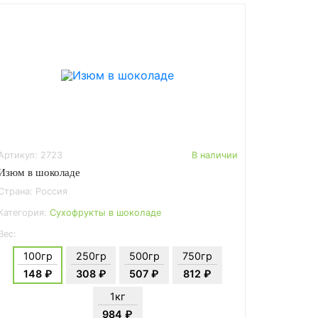
Артикул: 2723
В наличии
Изюм в шоколаде
Страна: Россия
Категория:
Сухофрукты в шоколаде
Вес:
100гр
250гр
500гр
750гр
148 ₽
308 ₽
507 ₽
812 ₽
1кг
984 ₽