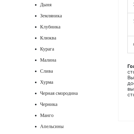
Дыня
Земляника
Клубника
Клюква
Курага
Малина
Го
Слива
ст
Вы
Хурма
до
вы
Черная смородина
ст
Черника
Манго
Апельсины