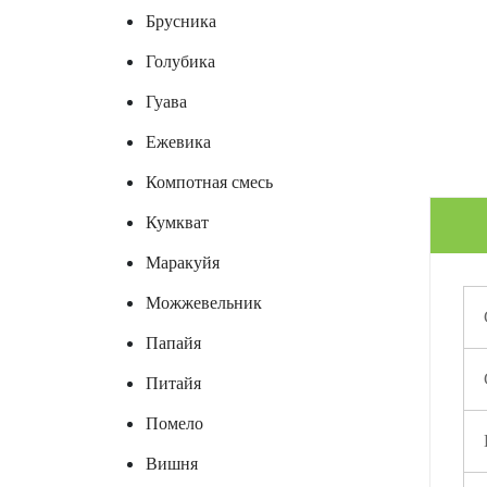
Брусника
Голубика
Гуава
Ежевика
Компотная смесь
Кумкват
Маракуйя
Можжевельник
Папайя
Питайя
Помело
Вишня