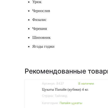
Урюк
Чернослив
Физалис
Черешня
Шиповник
Ягоды годжи
Рекомендованные това
Артикул: 8437
В наличии
Цукаты Папайя (кубики) 4 кг.
Страна: Тайланд
Категория:
Папайя цукаты