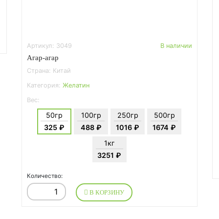
Артикул: 3049
В наличии
Агар-агар
Страна: Китай
Категория:
Желатин
Вес:
50гр
100гр
250гр
500гр
325 ₽
488 ₽
1016 ₽
1674 ₽
1кг
3251 ₽
Количество:
В КОРЗИНУ