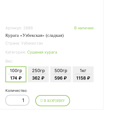
Артикул: 2886
В наличии
Курага «Узбекская» (сладкая)
Страна: Узбекистан
Категория:
Сушеная курага
Вес:
100гр
250гр
500гр
1кг
174 ₽
362 ₽
596 ₽
1158 ₽
Количество:
В КОРЗИНУ