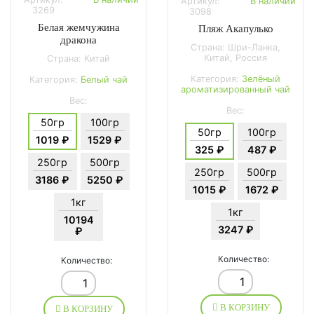
Артикул:
В наличии
3269
3098
Белая жемчужина
Пляж Акапулько
дракона
Страна: Шри-Ланка,
Китай, Россия
Страна: Китай
Категория:
Зелёный
Категория:
Белый чай
ароматизированный чай
Вес:
Вес:
50гр
100гр
50гр
100гр
1019 ₽
1529 ₽
325 ₽
487 ₽
250гр
500гр
250гр
500гр
3186 ₽
5250 ₽
1015 ₽
1672 ₽
1кг
1кг
10194
3247 ₽
₽
Количество:
Количество:
В КОРЗИНУ
В КОРЗИНУ