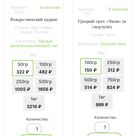
Артикул:
В наличии
Артикул:
В наличии
3125
2701
Рождественский пудинг
Грецкий орех «Чили» (в
скорлупе)
Страна: Шри-Ланка,
Индия, Россия
Страна: Чили
Категория:
Чёрный
Категория:
Грецкий орех
ароматизированный чай
Вес:
Вес:
100гр
250гр
50гр
100гр
150 ₽
312 ₽
322 ₽
482 ₽
500гр
750гр
250гр
500гр
514 ₽
824 ₽
1005 ₽
1656 ₽
1кг
1кг
999 ₽
3216 ₽
Количество:
Количество: