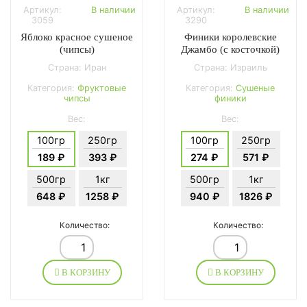
Артикул:
В наличии
Артикул:
В наличии
3059
3290
Яблоко красное сушеное
Финики королевские
(чипсы)
Джамбо (с косточкой)
Страна: Иран
Страна: Израиль
Категория:
Фруктовые
Категория:
Сушеные
чипсы
финики
Вес:
Вес:
100гр
250гр
100гр
250гр
189 ₽
393 ₽
274 ₽
571 ₽
500гр
1кг
500гр
1кг
648 ₽
1258 ₽
940 ₽
1826 ₽
Количество:
Количество:
В КОРЗИНУ
В КОРЗИНУ