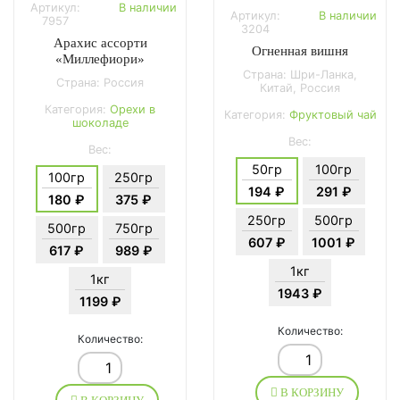
Артикул:
В наличии
Артикул:
В наличии
7957
3204
Арахис ассорти
Огненная вишня
«Миллефиори»
Страна: Шри-Ланка,
Страна: Россия
Китай, Россия
Категория:
Орехи в
Категория:
Фруктовый чай
шоколаде
Вес:
Вес:
50гр
100гр
100гр
250гр
194 ₽
291 ₽
180 ₽
375 ₽
250гр
500гр
500гр
750гр
607 ₽
1001 ₽
617 ₽
989 ₽
1кг
1кг
1943 ₽
1199 ₽
Количество:
Количество:
В КОРЗИНУ