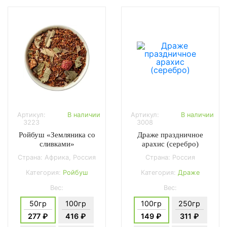
Артикул:
В наличии
Артикул:
В наличии
3223
3008
Ройбуш «Земляника со
Драже праздничное
сливками»
арахис (серебро)
Страна: Африка, Россия
Страна: Россия
Категория:
Ройбуш
Категория:
Драже
Вес:
Вес:
50гр
100гр
100гр
250гр
277 ₽
416 ₽
149 ₽
311 ₽