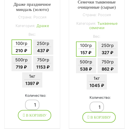
Семечки тыквенные
Драже праздничное
очищенные (сырые)
миндаль (золото)
Страна: Россия
Страна: Россия
Категория:
Тыквенные
Категория:
Драже
семечки
Вес:
Вес:
100гр
250гр
100гр
250гр
210 ₽
437 ₽
157 ₽
327 ₽
500гр
750гр
500гр
750гр
719 ₽
1153 ₽
538 ₽
862 ₽
1кг
1кг
1397 ₽
1045 ₽
Количество:
Количество:
В КОРЗИНУ
В КОРЗИНУ