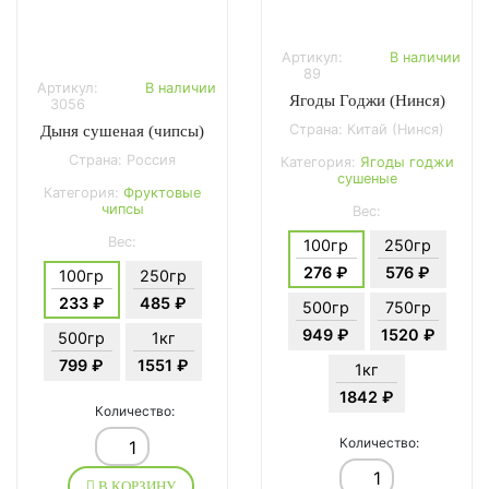
Артикул:
В наличии
89
Артикул:
В наличии
Ягоды Годжи (Нинся)
3056
Страна: Китай (Нинся)
Дыня сушеная (чипсы)
Страна: Россия
Категория:
Ягоды годжи
сушеные
Категория:
Фруктовые
чипсы
Вес:
Вес:
100гр
250гр
276 ₽
576 ₽
100гр
250гр
233 ₽
485 ₽
500гр
750гр
949 ₽
1520 ₽
500гр
1кг
799 ₽
1551 ₽
1кг
1842 ₽
Количество:
Количество:
В КОРЗИНУ