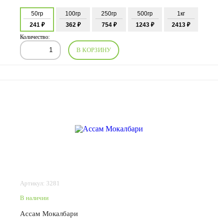
50гр
100гр
250гр
500гр
1кг
241 ₽
362 ₽
754 ₽
1243 ₽
2413 ₽
Количество:
В КОРЗИНУ
Артикул: 3281
В наличии
Ассам Мокалбари