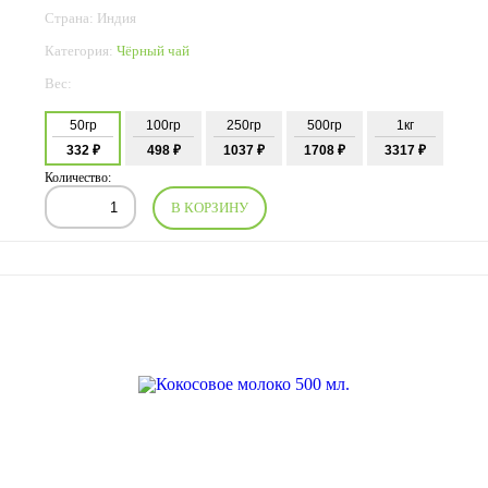
Страна: Индия
Категория:
Чёрный чай
Вес:
50гр
100гр
250гр
500гр
1кг
332 ₽
498 ₽
1037 ₽
1708 ₽
3317 ₽
Количество:
В КОРЗИНУ