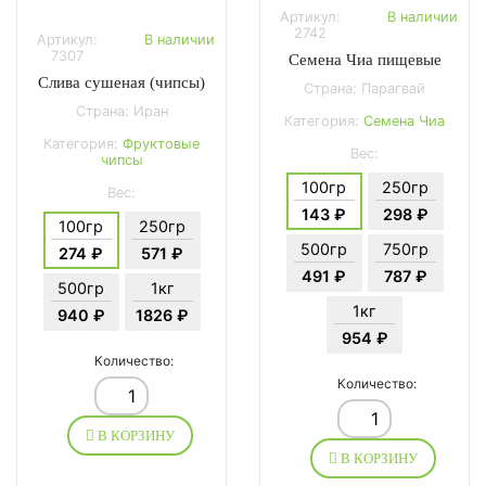
Артикул:
В наличии
2742
Артикул:
В наличии
7307
Семена Чиа пищевые
Слива сушеная (чипсы)
Страна: Парагвай
Страна: Иран
Категория:
Семена Чиа
Категория:
Фруктовые
Вес:
чипсы
100гр
250гр
Вес:
143 ₽
298 ₽
100гр
250гр
500гр
750гр
274 ₽
571 ₽
491 ₽
787 ₽
500гр
1кг
1кг
940 ₽
1826 ₽
954 ₽
Количество:
Количество:
В КОРЗИНУ
В КОРЗИНУ