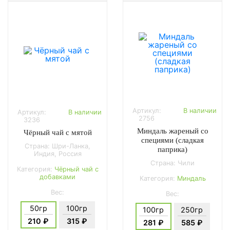
Артикул:
В наличии
Артикул:
В наличии
2756
3236
Миндаль жареный со
Чёрный чай с мятой
специями (сладкая
Страна: Шри-Ланка,
паприка)
Индия, Россия
Страна: Чили
Категория:
Чёрный чай с
добавками
Категория:
Миндаль
Вес:
Вес:
50гр
100гр
100гр
250гр
210 ₽
315 ₽
281 ₽
585 ₽