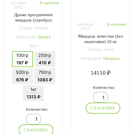
Артикул:
В наличии
2892
Драже праздничное
миндаль (серебро)
Артикул:
В наличии
Страна: Россия
8167
Миндаль лепестки (без
Категория:
Драже
окантовки) 10 кг.
Вес:
Страна: Чили
100гр
250гр
Категория:
Миндаль
197 ₽
410 ₽
14110 ₽
500гр
750гр
676 ₽
1083 ₽
Количество:
1кг
1313 ₽
В КОРЗИНУ
Количество:
В КОРЗИНУ