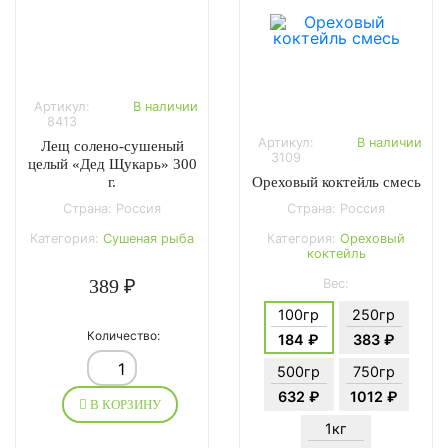
Артикул:
В наличии
8413
Артикул:
В наличии
Лещ солено-сушеный
3109
целый «Дед Щукарь» 300
Ореховый коктейль смесь
г.
Страна: Россия
Страна: Россия
Категория:
Ореховый
Категория:
Сушеная рыба
коктейль
389 ₽
Вес:
100гр
250гр
Количество:
184 ₽
383 ₽
500гр
750гр
632 ₽
1012 ₽
В КОРЗИНУ
1кг