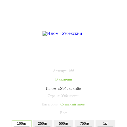
Артикул: 166
В наличии
Изюм «Узбекский»
Страна: Узбекистан
Категория:
Сушеный изюм
Вес:
100гр
250гр
500гр
750гр
1кг