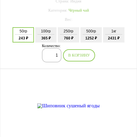
Страна: Индия
Категория:
Чёрный чай
Вес:
50гр
100гр
250гр
500гр
1кг
243 ₽
365 ₽
760 ₽
1252 ₽
2431 ₽
Количество:
В КОРЗИНУ