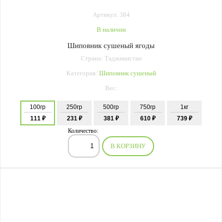
Артикул: 384
В наличии
Шиповник сушеный ягоды
Страна: Таджикистан
Категория:
Шиповник сушеный
Вес:
100гр
250гр
500гр
750гр
1кг
111 ₽
231 ₽
381 ₽
610 ₽
739 ₽
Количество:
В КОРЗИНУ